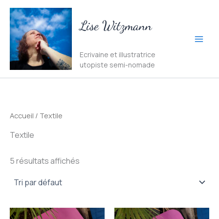
Aller
au
Lise Witzmann
contenu
Ecrivaine et illustratrice
utopiste semi-nomade
Accueil
/ Textile
Textile
5 résultats affichés