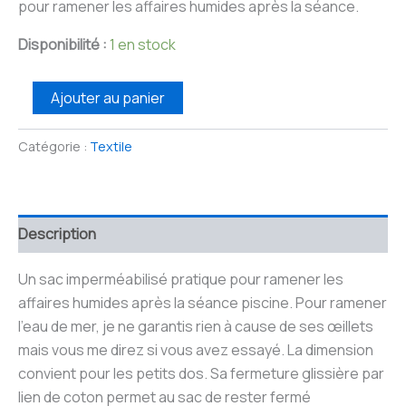
pour ramener les affaires humides après la séance.
Disponibilité :
1 en stock
quantité
Ajouter au panier
de
Sac
piscine
Catégorie :
Textile
violet
Description
Un sac imperméabilisé pratique pour ramener les
affaires humides après la séance piscine. Pour ramener
l’eau de mer, je ne garantis rien à cause de ses œillets
mais vous me direz si vous avez essayé. La dimension
convient pour les petits dos. Sa fermeture glissière par
lien de coton permet au sac de rester fermé